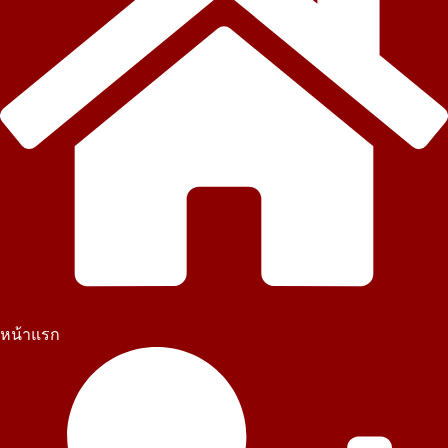
หน้าแรก