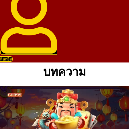
ล็อกอิน
บทความ