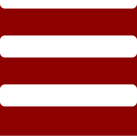
เพิ่มเติม