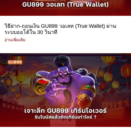
วิธีฝาก-ถอนเงิน GU899 วอเลท (True Wallet) ผ่าน
ระบบออโต้ใน 30 วินาที
อ่านเพิ่มเติม