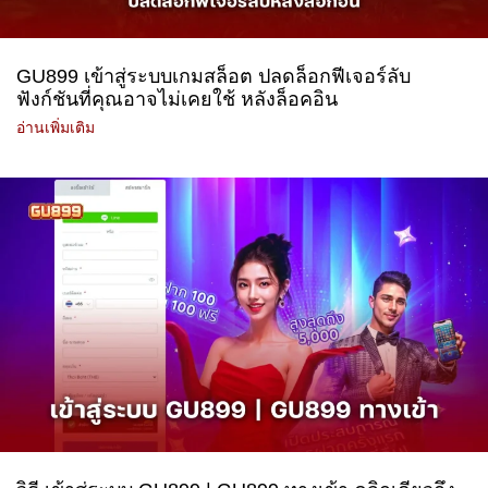
GU899 เข้าสู่ระบบเกมสล็อต ปลดล็อกฟีเจอร์ลับ
ฟังก์ชันที่คุณอาจไม่เคยใช้ หลังล็อคอิน
อ่านเพิ่มเติม