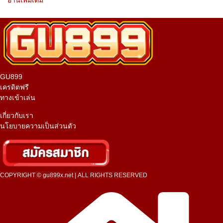
อ่านเพิ่มเติม
GU899
เครดิตฟรี
ทางเข้าเล่น
เกี่ยวกับเรา
นโยบายความเป็นส่วนตัว
COPYRIGHT © gu899x.net | ALL RIGHTS RESERVED