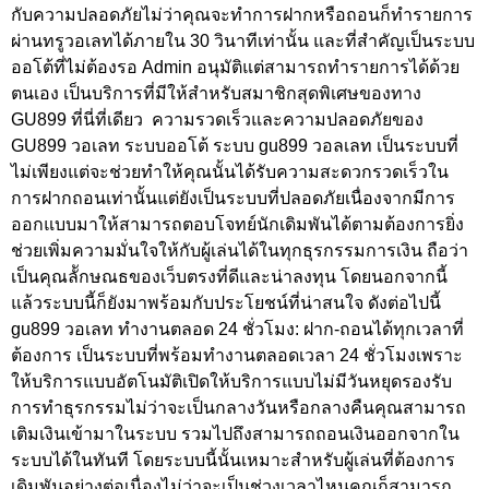
กับความปลอดภัยไม่ว่าคุณจะทำการฝากหรือถอนก็ทำรายการ
ผ่านทรูวอเลทได้ภายใน 30 วินาทีเท่านั้น และที่สำคัญเป็นระบบ
ออโต้ที่ไม่ต้องรอ Admin อนุมัติแต่สามารถทำรายการได้ด้วย
ตนเอง เป็นบริการที่มีให้สำหรับสมาชิกสุดพิเศษของทาง
GU899 ที่นี่ที่เดียว ความรวดเร็วและความปลอดภัยของ
GU899 วอเลท ระบบออโต้ ระบบ gu899 วอลเลท เป็นระบบที่
ไม่เพียงแต่จะช่วยทำให้คุณนั้นได้รับความสะดวกรวดเร็วใน
การฝากถอนเท่านั้นแต่ยังเป็นระบบที่ปลอดภัยเนื่องจากมีการ
ออกแบบมาให้สามารถตอบโจทย์นักเดิมพันได้ตามต้องการยิ่ง
ช่วยเพิ่มความมั่นใจให้กับผู้เล่นได้ในทุกธุรกรรมการเงิน ถือว่า
เป็นคุณลัักษณธของเว็บตรงที่ดีและน่าลงทุน โดยนอกจากนี้
แล้วระบบนี้ก็ยังมาพร้อมกับประโยชน์ที่น่าสนใจ ดังต่อไปนี้
gu899 วอเลท ทำงานตลอด 24 ชั่วโมง: ฝาก-ถอนได้ทุกเวลาที่
ต้องการ เป็นระบบที่พร้อมทำงานตลอดเวลา 24 ชั่วโมงเพราะ
ให้บริการแบบอัตโนมัติเปิดให้บริการแบบไม่มีวันหยุดรองรับ
การทำธุรกรรมไม่ว่าจะเป็นกลางวันหรือกลางคืนคุณสามารถ
เติมเงินเข้ามาในระบบ รวมไปถึงสามารถถอนเงินออกจากใน
ระบบได้ในทันที โดยระบบนี้นั้นเหมาะสำหรับผู้เล่นที่ต้องการ
เดิมพันอย่างต่อเนื่องไม่ว่าจะเป็นช่วงเวลาไหนคุณก็สามารถ