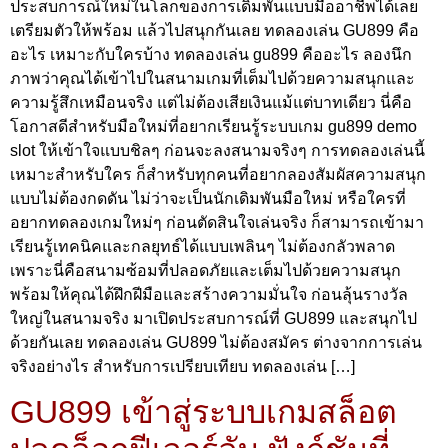
ประสบการณ์ใหม่ในโลกของการเดิมพันแบบมืออาชีพได้เลย
เตรียมตัวให้พร้อม แล้วไปสนุกกันเลย ทดลองเล่น GU899 คือ
อะไร เหมาะกับใครบ้าง ทดลองเล่น gu899 คืออะไร ลองนึก
ภาพว่าคุณได้เข้าไปในสนามเกมที่เต็มไปด้วยความสนุกและ
ความรู้สึกเหมือนจริง แต่ไม่ต้องเสียเงินแม้แต่บาทเดียว นี่คือ
โอกาสดีสำหรับมือใหม่ที่อยากเรียนรู้ระบบเกม gu899 demo
slot ให้เข้าใจแบบชิลๆ ก่อนจะลงสนามจริงๆ การทดลองเล่นนี้
เหมาะสำหรับใคร ก็สำหรับทุกคนที่อยากลองสัมผัสความสนุก
แบบไม่ต้องกดดัน ไม่ว่าจะเป็นนักเดิมพันมือใหม่ หรือใครที่
อยากทดลองเกมใหม่ๆ ก่อนตัดสินใจเล่นจริง ก็สามารถเข้ามา
เรียนรู้เทคนิคและกลยุทธ์ได้แบบเพลินๆ ไม่ต้องกลัวพลาด
เพราะนี่คือสนามซ้อมที่ปลอดภัยและเต็มไปด้วยความสนุก
พร้อมให้คุณได้ฝึกฝีมือและสร้างความมั่นใจ ก่อนลุ้นรางวัล
ใหญ่ในสนามจริง มาเปิดประสบการณ์ที่ GU899 และสนุกไป
ด้วยกันเลย ทดลองเล่น GU899 ไม่ต้องสมัคร ต่างจากการเล่น
จริงอย่างไร สำหรับการเปรียบเทียบ ทดลองเล่น […]
GU899 เข้าสู่ระบบเกมสล็อต