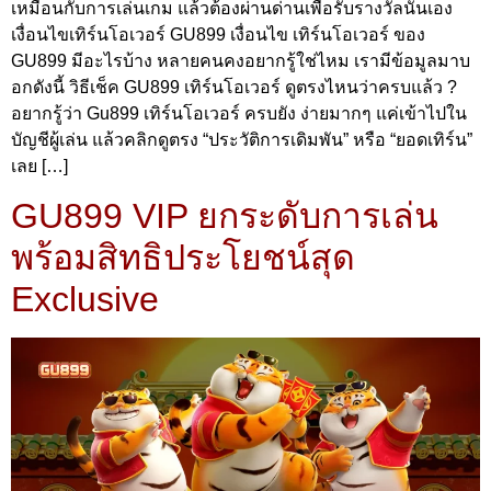
เหมือนกับการเล่นเกม แล้วต้องผ่านด่านเพื่อรับรางวัลนั่นเอง
เงื่อนไขเทิร์นโอเวอร์ GU899 เงื่อนไข เทิร์นโอเวอร์ ของ
GU899 มีอะไรบ้าง หลายคนคงอยากรู้ใช่ไหม เรามีข้อมูลมาบ
อกดังนี้ วิธีเช็ค GU899 เทิร์นโอเวอร์ ดูตรงไหนว่าครบแล้ว ?
อยากรู้ว่า Gu899 เทิร์นโอเวอร์ ครบยัง ง่ายมากๆ แค่เข้าไปใน
บัญชีผู้เล่น แล้วคลิกดูตรง “ประวัติการเดิมพัน” หรือ “ยอดเทิร์น”
เลย […]
GU899 VIP ยกระดับการเล่น
พร้อมสิทธิประโยชน์สุด
Exclusive