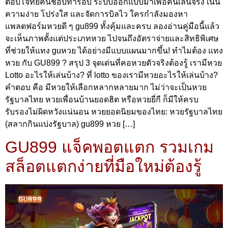
ตอบโจทย์คนชอบทำรอบ ระบบออกแบบมาเพื่อคนเล่นจริง เน้น
ความง่าย โปร่งใส และจัดการบิลไว ใครกำลังมองหา
แพลตฟอร์มหวยดี ๆ gu899 ทั้งคุ้มและครบ ลองอ่านคู่มือนี้แล้ว
จะเห็นภาพตั้งแต่ประเภทหวย ไปจนถึงอัตราจ่ายและสิทธิพิเศษ
ที่ช่วยให้แทง guหวย ได้อย่างมีแบบแผนมากขึ้น! ทำไมต้อง แทง
หวย กับ GU899 ? สรุป 3 จุดเด่นที่คอหวยตัวจริงต้องรู้ เรามีหวย
Lotto อะไรให้เล่นบ้าง? ที่ lotto ของเรามีหวยอะไรให้เล่นบ้าง?
คำตอบ คือ มีหวยให้เลือกหลากหลายมาก ไม่ว่าจะเป็นหวย
รัฐบาลไทย หวยเพื่อนบ้านยอดฮิต หรือหวยยี่กี ก็มีให้ครบ
รับรองไม่ผิดหวังแน่นอน หวยยอดนิยมของไทย: หวยรัฐบาลไทย
(สลากกินแบ่งรัฐบาล) gu899 หวย […]
GU899 แจ็คพอตแตก รวมเกม
สล็อตแตกง่ายที่มือใหม่ต้องรู้