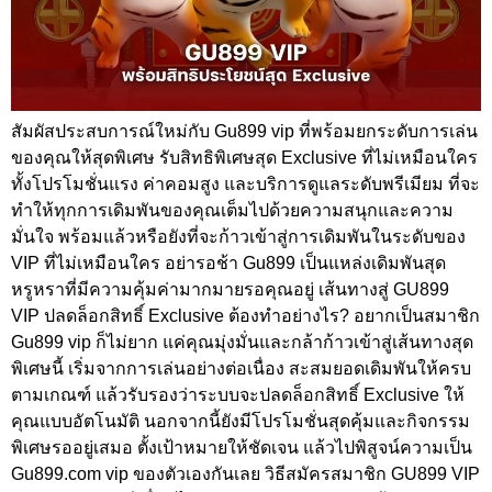
สัมผัสประสบการณ์ใหม่กับ Gu899 vip ที่พร้อมยกระดับการเล่น
ของคุณให้สุดพิเศษ รับสิทธิพิเศษสุด Exclusive ที่ไม่เหมือนใคร
ทั้งโปรโมชั่นแรง ค่าคอมสูง และบริการดูแลระดับพรีเมียม ที่จะ
ทำให้ทุกการเดิมพันของคุณเต็มไปด้วยความสนุกและความ
มั่นใจ พร้อมแล้วหรือยังที่จะก้าวเข้าสู่การเดิมพันในระดับของ
VIP ที่ไม่เหมือนใคร อย่ารอช้า Gu899 เป็นแหล่งเดิมพันสุด
หรูหราที่มีความคุ้มค่ามากมายรอคุณอยู่ เส้นทางสู่ GU899
VIP ปลดล็อกสิทธิ์ Exclusive ต้องทำอย่างไร? อยากเป็นสมาชิก
Gu899 vip ก็ไม่ยาก แค่คุณมุ่งมั่นและกล้าก้าวเข้าสู่เส้นทางสุด
พิเศษนี้ เริ่มจากการเล่นอย่างต่อเนื่อง สะสมยอดเดิมพันให้ครบ
ตามเกณฑ์ แล้วรับรองว่าระบบจะปลดล็อกสิทธิ์ Exclusive ให้
คุณแบบอัตโนมัติ นอกจากนี้ยังมีโปรโมชั่นสุดคุ้มและกิจกรรม
พิเศษรออยู่เสมอ ตั้งเป้าหมายให้ชัดเจน แล้วไปพิสูจน์ความเป็น
Gu899.com vip ของตัวเองกันเลย วิธีสมัครสมาชิก GU899 VIP