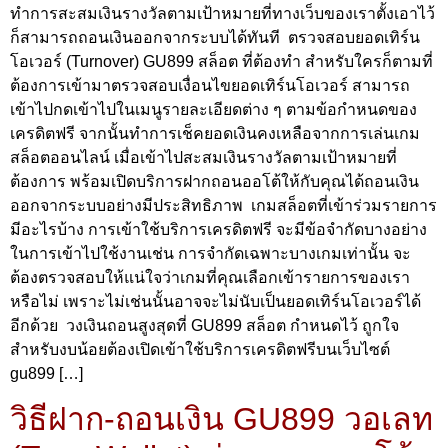
ทำการสะสมเงินรางวัลตามเป้าหมายที่ทางเว็บของเราตั้งเอาไว้
ก็สามารถถอนเงินออกจากระบบได้ทันที ตรวจสอบยอดเทิร์น
โอเวอร์ (Turnover) GU899 สล็อต ที่ต้องทำ สำหรับใครก็ตามที่
ต้องการเข้ามาตรวจสอบเงื่อนไขยอดเทิร์นโอเวอร์ สามารถ
เข้าไปกดเข้าไปในเมนูรายละเอียดต่าง ๆ ตามข้อกำหนดของ
เครดิตฟรี จากนั้นทำการเช็คยอดเงินคงเหลือจากการเล่นเกม
สล็อตออนไลน์ เมื่อเข้าไปสะสมเงินรางวัลตามเป้าหมายที่
ต้องการ พร้อมเปิดบริการฝากถอนออโต้ให้กับคุณได้ถอนเงิน
ออกจากระบบอย่างมีประสิทธิภาพ เกมสล็อตที่เข้าร่วมรายการ
มีอะไรบ้าง การเข้าใช้บริการเครดิตฟรี จะมีข้อจำกัดบางอย่าง
ในการเข้าไปใช้งานเช่น การจำกัดเฉพาะบางเกมเท่านั้น จะ
ต้องตรวจสอบให้แน่ใจว่าเกมที่คุณเลือกเข้ารายการของเรา
หรือไม่ เพราะไม่เช่นนั้นอาจจะไม่นับเป็นยอดเทิร์นโอเวอร์ได้
อีกด้วย วงเงินถอนสูงสุดที่ GU899 สล็อต กำหนดไว้ ถูกใจ
สำหรับงบน้อยต้องเปิดเข้าใช้บริการเครดิตฟรีบนเว็บไซต์
gu899 […]
วิธีฝาก-ถอนเงิน GU899 วอเลท