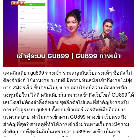
แค่คลิกเดียว gu899 ทางเข้า ร่วมสนุกกับเว็บตรงแท้ๆ ชื่อดัง ไม่
ต้องจำลิงก์ ใช้งานง่าย ระบบดี มีความทันสมัย เข้าถึงง่าย ไม่ยุ่ง
ยาก สมัครเร็ว ขั้นตอนไม่ยุ่งยาก ตอบโจทย์ความต้องการนัก
ลงทุนมือใหม่ได้ดี คลิกเดียวก็สามารถเข้าถึงเว็บไซต์ GU899 ได้
เลยโดยไม่ต้องจำลิ้งค์หลายชุดอีกต่อไปและที่สำคัญยังรองรับ
การ เข้าสู่ระบบ gu899 ทั้งคอมพิวเตอร์โทรศัพท์มือถืออย่าง
สะดวกสบาย ทำไมการเข้าผ่าน GU899 ทางเข้า เว็บตรง ถึง
สำคัญที่สุด? สาเหตุที่ทำให้การเข้าถึงผ่านทางเว็บตรงมีความ
สำคัญมากที่สุดนั่นก็เป็นเพราะว่า gu899ทางเข้า เป็นการ