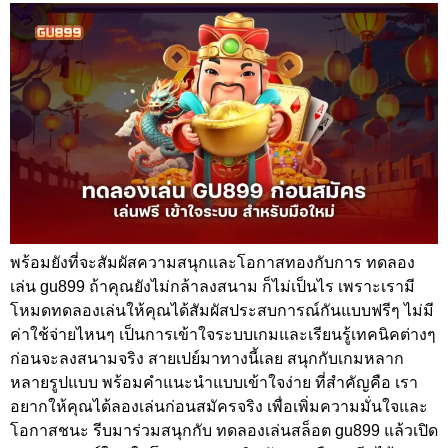
พร้อมยังที่จะสัมผัสความสนุกและโอกาสทองกับการ ทดลอง
เล่น gu899 ถ้าคุณยังไม่กล้าลงสนาม ก็ไม่เป็นไร เพราะเรามี
โหมดทดลองเล่นให้คุณได้สัมผัสประสบการณ์กันแบบฟรีๆ ไม่มี
ค่าใช้จ่ายไหนๆ เป็นการเข้าใจระบบเกมและเรียนรู้เทคนิคต่างๆ
ก่อนจะลงสนามจริง สายเปย์มาทางนี้เลย สนุกกับเกมหลาก
หลายรูปแบบ พร้อมคำแนะนำแบบเข้าใจง่าย ที่สำคัญคือ เรา
อยากให้คุณได้ลองเล่นก่อนสมัครจริง เพื่อเพิ่มความมั่นใจและ
โอกาสชนะ รีบมาร่วมสนุกกับ ทดลองเล่นสล็อต gu899 แล้วเปิด