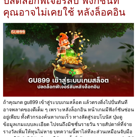
ปลดล็อกฟีเจอร์ลับ ฟังก์ชันที่
คุณอาจไม่เคยใช้ หลังล็อคอิน
ถ้าคุณกด gu899 เข้าสู่ระบบเกมสล็อต แล้วตรงดิ่งไปปั่นทันที
อาจพลาดของดีเต็ม ๆ เพราะหลังล็อกอิน หน้าเกมมีฟังก์ชันซ่อน
อยู่เพียบ ทั้งตัวกรองค้นหาเกมเร็ว ทางลัดสู่รอบโบนัส ปุ่มดู
ข้อมูลเกมแบบละเอียด ไปจนถึงมิชชั่นรายวัน รายสัปดาห์ที่จ่าย
รางวัลเพิ่มให้ทุนไม่หาย บทความนี้พาไล่ทีละส่วนเหมือนจับมือ