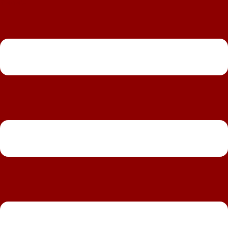
ล็อกอิน