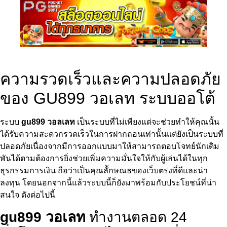
ความรวดเร็วและความปลอดภัย
ของ GU899 วอเลท ระบบออโต้
ระบบ
gu899 วอลเลท
เป็นระบบที่ไม่เพียงแต่จะช่วยทำให้คุณนั้น
ได้รับความสะดวกรวดเร็วในการฝากถอนเท่านั้นแต่ยังเป็นระบบที่
ปลอดภัยเนื่องจากมีการออกแบบมาให้สามารถตอบโจทย์นักเดิม
พันได้ตามต้องการยิ่งช่วยเพิ่มความมั่นใจให้กับผู้เล่นได้ในทุก
ธุรกรรมการเงิน ถือว่าเป็นคุณลัักษณธของเว็บตรงที่ดีและน่า
ลงทุน โดยนอกจากนี้แล้วระบบนี้ก็ยังมาพร้อมกับประโยชน์ที่น่า
สนใจ ดังต่อไปนี้
gu899 วอเลท
ทำงานตลอด 24