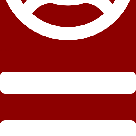
ล็อกอิน