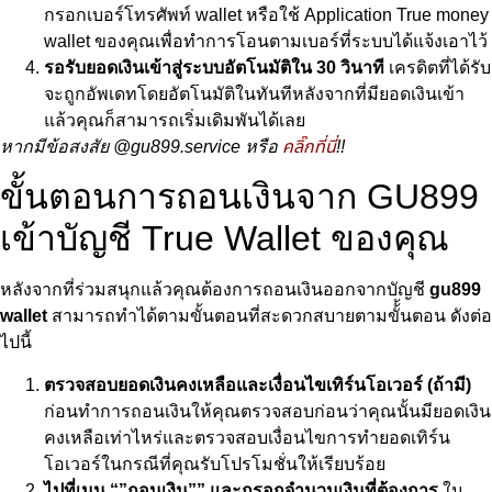
กรอกเบอร์โทรศัพท์ wallet หรือใช้ Application True money
wallet ของคุณเพื่อทำการโอนตามเบอร์ที่ระบบได้แจ้งเอาไว้
รอรับยอดเงินเข้าสู่ระบบอัตโนมัติใน 30 วินาที
เครดิตที่ได้รับ
จะถูกอัพเดทโดยอัตโนมัติในทันทีหลังจากที่มียอดเงินเข้า
แล้วคุณก็สามารถเริ่มเดิมพันได้เลย
หากมีข้อสงสัย @gu899.service หรือ
คลิ๊กที่นี่
!!
ขั้นตอนการถอนเงินจาก GU899
เข้าบัญชี True Wallet ของคุณ
หลังจากที่ร่วมสนุกแล้วคุณต้องการถอนเงินออกจากบัญชี
gu899
wallet
สามารถทำได้ตามขั้นตอนที่สะดวกสบายตามขั้้นตอน ดังต่อ
ไปนี้
ตรวจสอบยอดเงินคงเหลือและเงื่อนไขเทิร์นโอเวอร์ (ถ้ามี)
ก่อนทำการถอนเงินให้คุณตรวจสอบก่อนว่าคุณนั้นมียอดเงิน
คงเหลือเท่าไหร่และตรวจสอบเงื่อนไขการทำยอดเทิร์น
โอเวอร์ในกรณีที่คุณรับโปรโมชั่นให้เรียบร้อย
ไปที่เมนู “”ถอนเงิน”” และกรอกจำนวนเงินที่ต้องการ
ใน