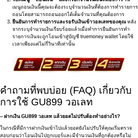
เมนูถอนเงินนี้คุณจะต้องระบุจำนวนเงินที่ต้องการทำรายการ
ถอนโดยสามารถถอนออกได้เต็มจำนวนที่คุณต้องการ
ยืนยันการทำรายการและรอรับเงินเข้าวอลเลทของคุณ
หลัง
จากระบุจำนวนเงินเรียบร้อยแล้วเมื่อทำการยืนยันการทำ
รายการเงินจะถูกโอนเข้าสู่บัญชี truemoney wallet โดยใช้
เวลาเพียงแค่ไม่กี่วินาทีเท่านั้น
คำถามที่พบบ่อย (FAQ) เกี่ยวกับ
การใช้ GU899 วอเลท
– ฝากเงิน GU899 วอเลท แล้วยอดไม่ปรับต้องทำอย่างไร?
ในกรณีที่มีการฝากเงินเข้าไปแล้วยอดยังไม่ปรับให้คุณเริ่มตรวจ
สอบก่อนว่าโอนเงินไปถูกเบอร์และมีจำนวนเงินที่ถูกต้องหรือไม่