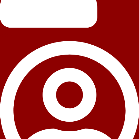
สมัคร