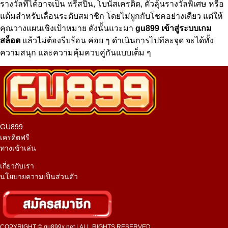
รางวัลที่ได้อาจเป็น ฟรีสปิน, โบนัสเครดิต, ตั๋วลุ้นรางวัลพิเศษ หรือ
แต้มสำหรับเลื่อนระดับสมาชิก โดยไม่ผูกกับโชคอย่างเดียว แต่ให้
คุณวางแผนเชิงเป้าหมาย ดังนั้นแวะมา
gu899 เข้าสู่ระบบเกม
สล็อต
แล้วไม่ต้องรีบร้อน ค่อย ๆ ดำเนินการไปทีละจุด จะได้ทั้ง
ความสนุก และความคุ้มควบคู่กันแบบเต็ม ๆ
GU899
เครดิตฟรี
ทางเข้าเล่น
เกี่ยวกับเรา
นโยบายความเป็นส่วนตัว
COPYRIGHT © gu899x.net | ALL RIGHTS RESERVED